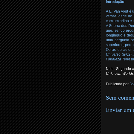
Intro
dução
:
A.E. Van Vogt é u
versatilidade do 
com um brilho e u
A Guerra dos Deu
que, sendo prod
longínquo e desu
uma pergunta pro
superiores, perd
Obras do autor 
Universo
(nº62),
Fortaleza Terrest
Nota: Segundo a
Unknown Worlds
Publicada por
Jo
Sem coment
Enviar um 