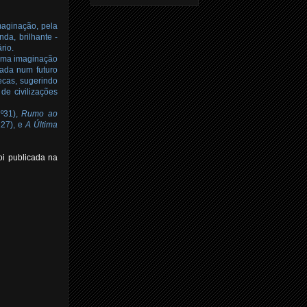
imaginação, pela
nda, brilhante -
rio.
 uma imaginação
uada num futuro
ecas, sugerindo
de civilizações
º31),
Rumo ao
27), e
A Última
foi publicada na