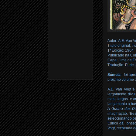
Autor:
A.E. Van V
Título original:
Tw
1ª Edição: 1964
Publicado na Co
Capa: Lima de Fr
Tradução
: Euric
Súmula
-
foi apr
próximo volume 
A.E. Van Vogt é 
largamente divu
mais largas cam
lançamento a bas
A Guerra dos D
imaginação. "Best
seleccionando pa
Eurico da Fonsec
Vogt, recheada 