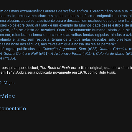
m dos mais extraordinários autores de ficção-científica. Extraordinário pela sua 
seu estilo, umas vezes claro e simples, outras simbólico e enigmático, outras, ai
ma elegância que seria suficiente para o destacar, em qualquer outro género literá
ses - o célebre
Book of Ptath
- é um exemplo da luminosidade desse estilo e de
igiosa, não se afasta do razoável. Obra profundamente humana, ainda que sit
mano, relembra na forma e no contexto as velhas lendas egípcias, hindus e azt
funda e talvez sem resposta: teriam os tempos nelas descritos sido o reflexo 
idas na noite dos séculos, nas trevas em que a nossa um dia se perderá?
até agora publicadas na
Colecção Argonauta
:
Slan
(nº23),
Xadrez Cósmico
(n
A Guerra Contra o Rull
(nº91),
A Astronave Pirata
(nº114),
Colónia de Marte
(nº1
re
(nº135).
 pesquisa que efectuei,
The Book of Ptath
era o título original, quando a obra 
em 1947. A obra seria publicada novamente em 1976, com o título
Ptath
.
ão Vagos
ários:
comentário