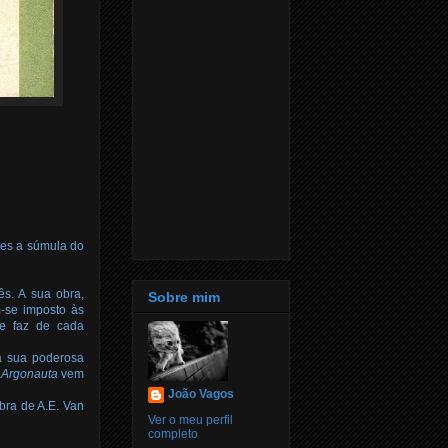
tes a súmula do
ês. A sua obra,
Sobre mim
em-se imposto às
ue faz de cada
a sua poderosa
 Argonauta
vem
João Vagos
bra de A.E. Van
Ver o meu perfil
completo