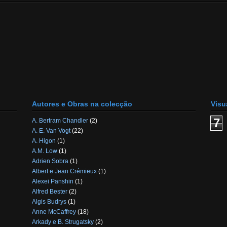
Autores e Obras na colecção
Visu
7
A. Bertram Chandler
(2)
A. E. Van Vogt
(22)
A. Higon
(1)
A.M. Low
(1)
Adrien Sobra
(1)
Albert e Jean Crémieux
(1)
Alexei Panshin
(1)
Alfred Bester
(2)
Algis Budrys
(1)
Anne McCaffrey
(18)
Arkady e B. Strugatsky
(2)