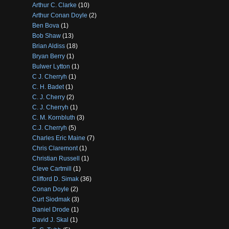
Arthur C. Clarke
(10)
Arthur Conan Doyle
(2)
Ben Bova
(1)
Bob Shaw
(13)
Brian Aldiss
(18)
Bryan Berry
(1)
Bulwer Lytton
(1)
C J. Cherryh
(1)
C. H. Badet
(1)
C. J. Cherry
(2)
C. J. Cherryh
(1)
C. M. Kornbluth
(3)
C.J. Cherryh
(5)
Charles Eric Maine
(7)
Chris Claremont
(1)
Christian Russell
(1)
Cleve Cartmill
(1)
Clifford D. Simak
(36)
Conan Doyle
(2)
Curt Siodmak
(3)
Daniel Drode
(1)
David J. Skal
(1)