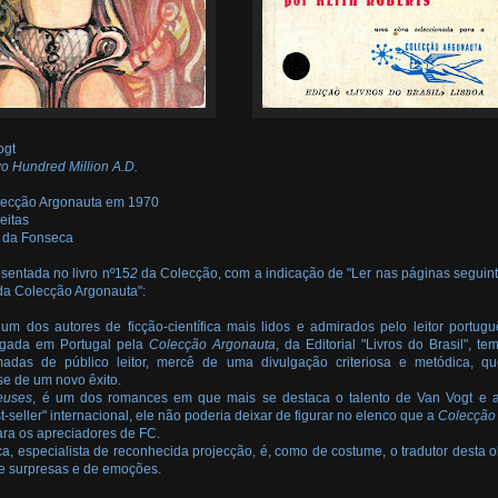
ogt
o Hundred Million A.D.
lecção Argonauta em 1970
eitas
o da Fonseca
esentada no livro nº15
2
da Colecção, com a indicação de "Ler nas páginas seguin
da Colecção Argonauta":
um dos autores de ficção-científica mais lidos e admirados pelo leitor portugu
lgada em Portugal pela
Colecção Argonauta
, da Editorial "Livros do Brasil", t
adas de público leitor, mercê de uma divulgação criteriosa e metódica, q
e de um novo êxito.
euses
, é um dos romances em que mais se destaca o talento de Van Vogt e 
-seller" internacional, ele não poderia deixar de figurar no elenco que a
Colecção
ra os apreciadores de FC.
a, especialista de reconhecida projecção, é, como de costume, o tradutor desta o
de surpresas e de emoções.