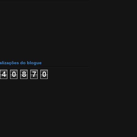
alizações do blogue
4
0
8
7
0