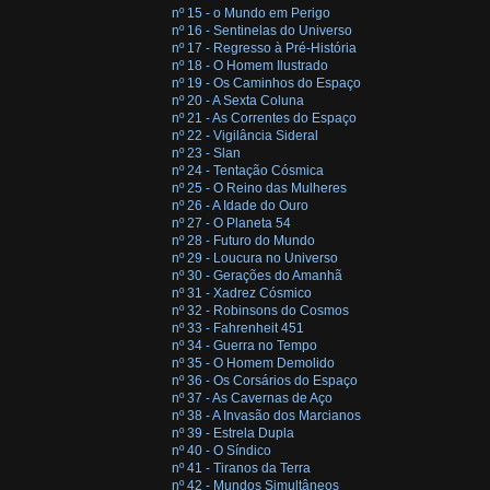
nº 15 - o Mundo em Perigo
nº 16 - Sentinelas do Universo
nº 17 - Regresso à Pré-História
nº 18 - O Homem Ilustrado
nº 19 - Os Caminhos do Espaço
nº 20 - A Sexta Coluna
nº 21 - As Correntes do Espaço
nº 22 - Vigilância Sideral
nº 23 - Slan
nº 24 - Tentação Cósmica
nº 25 - O Reino das Mulheres
nº 26 - A Idade do Ouro
nº 27 - O Planeta 54
nº 28 - Futuro do Mundo
nº 29 - Loucura no Universo
nº 30 - Gerações do Amanhã
nº 31 - Xadrez Cósmico
nº 32 - Robinsons do Cosmos
nº 33 - Fahrenheit 451
nº 34 - Guerra no Tempo
nº 35 - O Homem Demolido
nº 36 - Os Corsários do Espaço
nº 37 - As Cavernas de Aço
nº 38 - A Invasão dos Marcianos
nº 39 - Estrela Dupla
nº 40 - O Síndico
nº 41 - Tiranos da Terra
nº 42 - Mundos Simultâneos