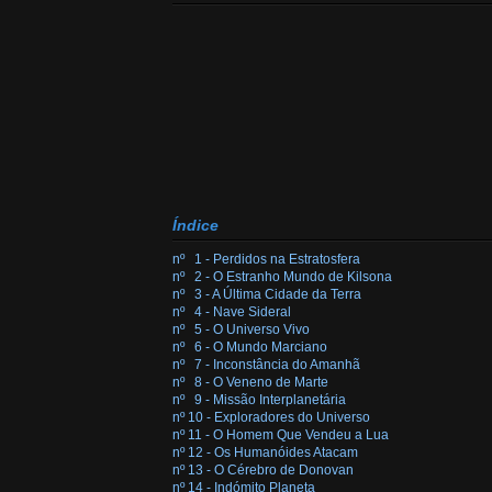
Índice
nº 1 - Perdidos na Estratosfera
nº 2 - O Estranho Mundo de Kilsona
nº 3 - A Última Cidade da Terra
nº 4 - Nave Sideral
nº 5 - O Universo Vivo
nº 6 - O Mundo Marciano
nº 7 - Inconstância do Amanhã
nº 8 - O Veneno de Marte
nº 9 - Missão Interplanetária
nº 10 - Exploradores do Universo
nº 11 - O Homem Que Vendeu a Lua
nº 12 - Os Humanóides Atacam
nº 13 - O Cérebro de Donovan
nº 14 - Indómito Planeta