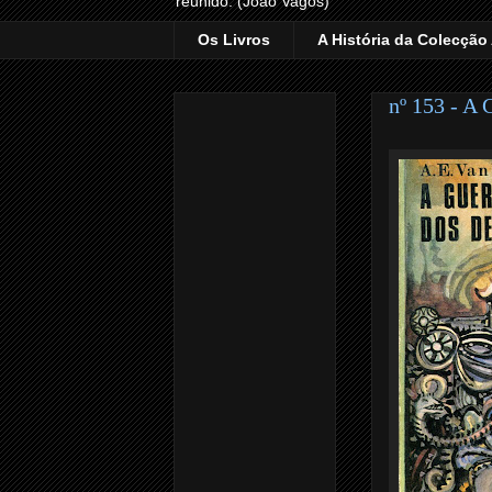
reunido. (João Vagos)
Os Livros
A História da Colecção
nº 153 - A 